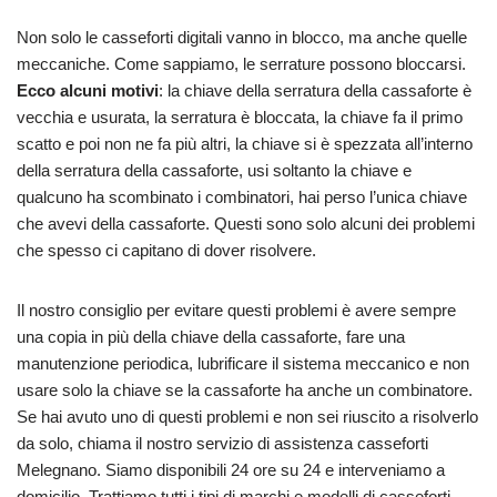
Non solo le casseforti digitali vanno in blocco, ma anche quelle
meccaniche. Come sappiamo, le serrature possono bloccarsi.
Ecco alcuni motivi
: la chiave della serratura della cassaforte è
vecchia e usurata, la serratura è bloccata, la chiave fa il primo
scatto e poi non ne fa più altri, la chiave si è spezzata all’interno
della serratura della cassaforte, usi soltanto la chiave e
qualcuno ha scombinato i combinatori, hai perso l’unica chiave
che avevi della cassaforte. Questi sono solo alcuni dei problemi
che spesso ci capitano di dover risolvere.
Il nostro consiglio per evitare questi problemi è avere sempre
una copia in più della chiave della cassaforte, fare una
manutenzione periodica, lubrificare il sistema meccanico e non
usare solo la chiave se la cassaforte ha anche un combinatore.
Se hai avuto uno di questi problemi e non sei riuscito a risolverlo
da solo, chiama il nostro servizio di assistenza casseforti
Melegnano. Siamo disponibili 24 ore su 24 e interveniamo a
domicilio. Trattiamo tutti i tipi di marchi e modelli di casseforti