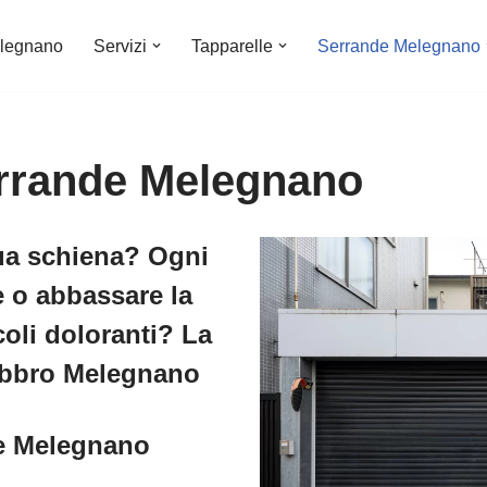
legnano
Servizi
Tapparelle
Serrande Melegnano
errande Melegnano
tua schiena? Ogni
e o abbassare la
oli doloranti? La
abbro Melegnano
de Melegnano