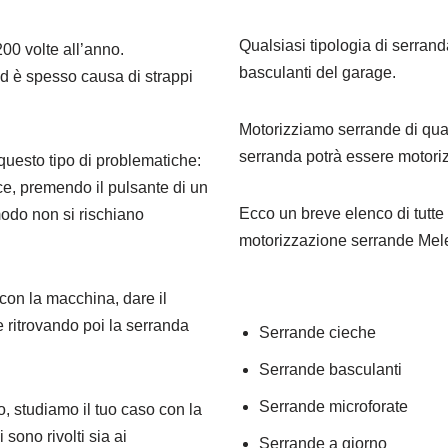
Qualsiasi tipologia di serran
00 volte all’anno.
basculanti del garage.
d è spesso causa di strappi
Motorizziamo serrande di qual
serranda potrà essere motorizz
questo tipo di problematiche:
e, premendo il pulsante di un
Ecco un breve elenco di tutte l
odo non si rischiano
motorizzazione serrande Mel
con la macchina, dare il
 ritrovando poi la serranda
Serrande cieche
Serrande basculanti
Serrande microforate
to, studiamo il tuo caso con la
 sono rivolti sia ai
Serrande a giorno