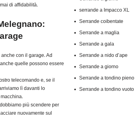
i di affidabilità.
serrande a Impacco XL
Serrande coibentate
 Melegnano:
Serrande a maglia
garage
Serrande a gala
anche con il garage. Ad
Serrande a nido d’ape
 anche quelle possono essere
Serrande a giorno
Serrande a tondino pieno
stro telecomando e, se il
rriviamo lì davanti lo
Serrande a tondino vuoto
a macchina.
n dobbiamo più scendere per
chiacciare nuovamente sul